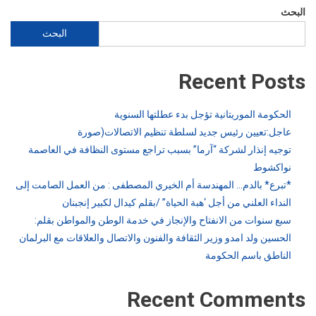
البحث
البحث
Recent Posts
الحكومة الموريتانية تؤجل بدء عطلتها السنوية
عاجل:تعيين رئيس جديد لسلطة تنظيم الاتصالات(صورة
توجيه إنذار لشركة “آرما” بسبب تراجع مستوى النظافة في العاصمة
نواكشوط
*تبرع* بالدم… المهندسة أم الخيري المصطفى : من العمل الصامت إلى
النداء العلني من أجل ‘هبة الحياة” /بقلم كيدال لكبير إنجبنان
سبع سنوات من الانفتاح والإنجاز في خدمة الوطن والمواطن بقلم:
الحسين ولد امدو وزير الثقافة والفنون والاتصال والعلاقات مع البرلمان
الناطق باسم الحكومة
Recent Comments