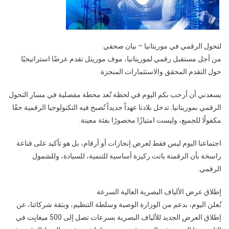
/
جريدة
إقرأ
لتحول الرقمي في موريتانيا – بيان صحفي
(موقع
الرفكة)
من أجل مستقبل رقمي لموريتانيا، موف موريتل تقدم عرضًا استراتيجيًا
حول التقدم المحقق والاستثمارات المنجزة.
يسعدني أن أرحب بكم اليوم في لحظة تُعد محطة مفصلية في مسار التحول
الرقمي بموريتانيا. تدخل بلادنا عهداً جديداً تُصبح فيه التكنولوجيا الرقمية حقًا
مكفولًا للجميع، وليست امتيازًا محصورًا بفئة معينة.
اجتماعنا اليوم ليس فقط لعرض إنجازات أو أرقام، بل هو تأكيد على قناعة
راسخة بأن الرقمنة باتت ركيزة أساسية للتنمية، للسيادة، وللشمول
الرقمي.
إطلاق عرض الألياف البصرية العالية السرعة
نُعلن اليوم، بدعم من الوزارة الوصية وسلطة التنظيم، وبثقة شركائنا، عن
إطلاق العرض الجديد للألياف البصرية بسرعات تصل إلى 500 ميغابِت في