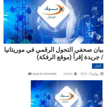
بيان صحفي التحول الرقمي في موريتانيا
/ جريدة إقرأ (موقع الرفكة)
أخبار
On
يوليو 18, 2025
Admin
Leave A Comment
بيان
صحفي
التحول
الرقمي
ا
في
موريتانيا