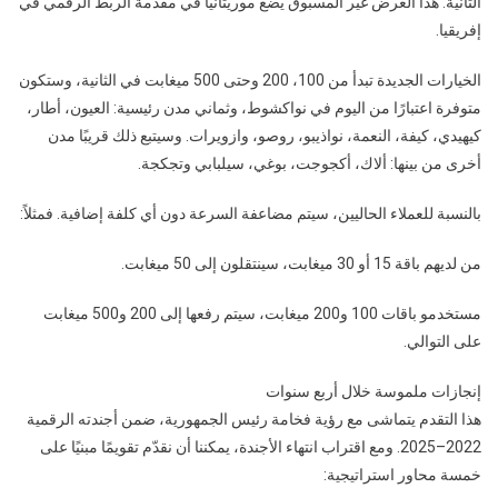
الثانية. هذا العرض غير المسبوق يضع موريتانيا في مقدمة الربط الرقمي في
إفريقيا.
الخيارات الجديدة تبدأ من 100، 200 وحتى 500 ميغابت في الثانية، وستكون
متوفرة اعتبارًا من اليوم في نواكشوط، وثماني مدن رئيسية: العيون، أطار،
كيهيدي، كيفة، النعمة، نواذيبو، روصو، وازويرات. وسيتبع ذلك قريبًا مدن
أخرى من بينها: ألاك، أكجوجت، بوغي، سيلبابي وتجكجة.
بالنسبة للعملاء الحاليين، سيتم مضاعفة السرعة دون أي كلفة إضافية. فمثلاً:
من لديهم باقة 15 أو 30 ميغابت، سينتقلون إلى 50 ميغابت.
مستخدمو باقات 100 و200 ميغابت، سيتم رفعها إلى 200 و500 ميغابت
على التوالي.
إنجازات ملموسة خلال أربع سنوات
هذا التقدم يتماشى مع رؤية فخامة رئيس الجمهورية، ضمن أجندته الرقمية
2022–2025. ومع اقتراب انتهاء الأجندة، يمكننا أن نقدّم تقويمًا مبنيًا على
خمسة محاور استراتيجية: