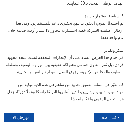
الهدف الوطني المحدد بـ 50 غيغابِت.
5. سياسة استثمار جديدة:
تم استبدال نموذج العقوبات بنهج تحفيزي داعم للمستثمرين. وفي هذا
الإطار، أطلقت الشركة خطة استثمارية تتجاوز 18 مليار أوقية قديمة خلال
عام واحد فقط.
شكر وتقدير
في ختام هذا العرض، نشدد على أن الإنجازات المحققة ليست نتيجة مجهود
فردي، بل ثمرة تعاون جماعي وشراكة حقيقية بين الوزارة الوصية، وسلطة
التنظيم، والمجالس الإدارية، وفِرق العمل الميدانية والفنية والتجارية.
كما نعبّر عن امتناننا العميق لجميع من ساهم في هذه الديناميكية من
مهندسين، تقنيين، وإداريين، الذين أظهروا التزامًا راسخًا وعملًا دؤوبًا، جعل
هذا التحول الرقمي واقعًا ملموسًا.
تصفّح
(ببان صحفي )موقع الرفكة الرفكة : جريدة إقرأ / موف موريتل تدشن عنصرا جديدا من الإتصال الرقمي في موريتانيا….
مهرجان الإنصاف ‘ حيث ترفع الرؤية لا الرايات …!