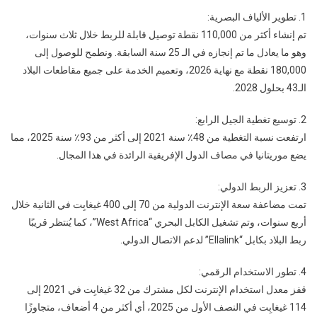
1. تطوير الألياف البصرية:
تم إنشاء أكثر من 110,000 نقطة توصيل قابلة للربط خلال ثلاث سنوات،
وهو ما يعادل ما تم إنجازه في الـ 25 سنة السابقة. ونطمح للوصول إلى
180,000 نقطة مع نهاية 2026، وتعميم الخدمة على جميع مقاطعات البلاد
الـ43 بحلول 2028.
2. توسيع تغطية الجيل الرابع:
ارتفعت نسبة التغطية من 48٪ سنة 2021 إلى أكثر من 93٪ سنة 2025، مما
يضع موريتانيا في مصاف الدول الإفريقية الرائدة في هذا المجال.
3. تعزيز الربط الدولي:
تمت مضاعفة سعة الإنترنت الدولية من 70 إلى 400 غيغابِت في الثانية خلال
أربع سنوات، وتم تشغيل الكابل البحري “West Africa”، كما يُنتظر قريبًا
ربط البلاد بكابل “Ellalink” لدعم الاتصال الدولي.
4. تطور الاستخدام الرقمي:
قفز معدل استخدام الإنترنت لكل مشترك من 32 غيغابِت في 2021 إلى
114 غيغابِت في النصف الأول من 2025، أي أكثر من 4 أضعاف، متجاوزًا