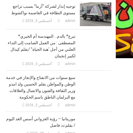
النداء العلني من أجل ‘هبة الحياة” /
توجيه إنذار لشركة “آرما” بسبب تراجع
تانية تؤجل بدء عطلتها السنوية
بقلم كيدال لكبير إنجبنان
مستوى النظافة في العاصمة نواكشوط
admin
أغسطس 3, 2026
أغسطس 3, 2026
admin
*تبرع* بالدم… المهندسة أم الخيري
المصطفى : من العمل الصامت إلى النداء
العلني من أجل ‘هبة الحياة” /بقلم كيدال
لكبير إنجبنان
admin
أغسطس 3, 2026
سبع سنوات من الانفتاح والإنجاز في خدمة
الوطن والمواطن بقلم: الحسين ولد امدو
وزير الثقافة والفنون والاتصال والعلاقات
مع البرلمان الناطق باسم الحكومة
admin
أغسطس 3, 2026
موريتانيا – رؤية الغزواني أسس الغد اليوم
/ بقلم:دد فاضل