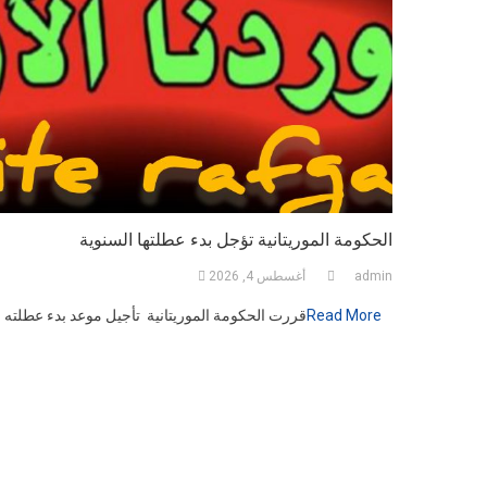
أخبار وطنية
الحكومة الموري
الحكومة الموريتانية تؤجل بدء عطلتها السنوية
admin
أغسطس 4, 2026
Read More
قررت الحكومة الموريتانية تأجيل موعد بدء عطلته
تقارير
*تبرع* بالدم…