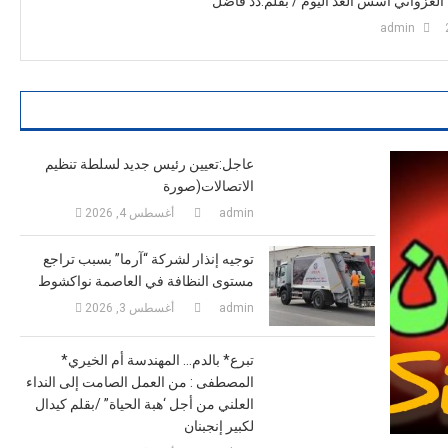
ة الغزواني أسس الغد اليوم / بقلم:دد فاضل
admin
عاجل:تعيين رئيس جديد لسلطة تنظيم
الاتصالات(صورة
admin
أغسطس 4, 2026
توجيه إنذار لشركة “آرما” بسبب تراجع
مستوى النظافة في العاصمة نواكشوط
admin
أغسطس 3, 2026
*تبرع* بالدم… المهندسة أم الخيري
المصطفى : من العمل الصامت إلى النداء
العلني من أجل ‘هبة الحياة” /بقلم كيدال
لكبير إنجبنان