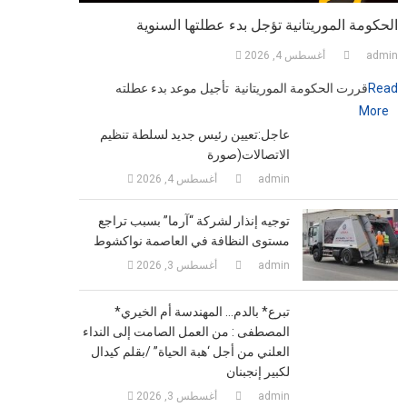
الحكومة الموريتانية تؤجل بدء عطلتها السنوية
admin
أغسطس 4, 2026
Read
قررت الحكومة الموريتانية تأجيل موعد بدء عطلته
More
عاجل:تعيين رئيس جديد لسلطة تنظيم
الاتصالات(صورة
admin
أغسطس 4, 2026
توجيه إنذار لشركة “آرما” بسبب تراجع
مستوى النظافة في العاصمة نواكشوط
admin
أغسطس 3, 2026
*تبرع* بالدم… المهندسة أم الخيري
المصطفى : من العمل الصامت إلى النداء
العلني من أجل ‘هبة الحياة” /بقلم كيدال
لكبير إنجبنان
admin
أغسطس 3, 2026