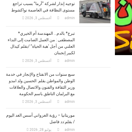
توجيه إنذار لشركة “آرما” بسبب تراجع
مستوى النظافة في العاصمة نواكشوط
admin
أغسطس 3, 2026
*تبرع* بالدم… المهندسة أم الخيري
المصطفى : من العمل الصامت إلى النداء
العلني من أجل ‘هبة الحياة” /بقلم كيدال
لكبير إنجبنان
admin
أغسطس 3, 2026
سبع سنوات من الانفتاح والإنجاز في خدمة
الوطن والمواطن بقلم: الحسين ولد امدو
وزير الثقافة والفنون والاتصال والعلاقات
مع البرلمان الناطق باسم الحكومة
admin
أغسطس 3, 2026
موريتانيا – رؤية الغزواني أسس الغد اليوم
/ بقلم:دد فاضل
admin
يوليو 28, 2026