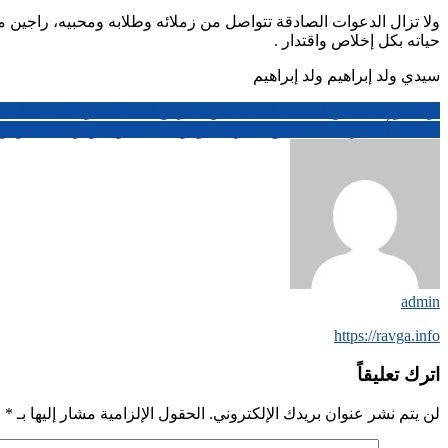
في
ولا تزال الدعوات الصادقة تتواصل من زملائه وطلابه ومحبيه، راجين من 
رحلته
حياته بكل إخلاص واقتدار .
العلاجية.
(
سيدي ولد إبراهيم ولد إبراهيم
بقلم
تصفّح
نواكشوط تحتضن النسخة الثامنة من معرض المنتجات والخدمات الجزا
سيدي
تساقط أمطار على مناطق متفرقة من ولايات الحوضين ولعصابة وكو
ولد
المقالات
ابرهيم
ولد
ابراهيم)
admin
https://ravga.info
اترك تعليقاً
لن يتم نشر عنوان بريدك الإلكتروني.
الحقول الإلزامية مشار إليها بـ
*