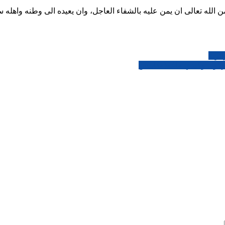
الله تعالى ان يمن عليه بالشفاء العاجل، وان يعيده الى وطنه واهله سا
ئرية
ركول وكيدي ماغه(مقاييس