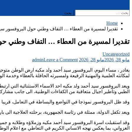
البحث
عن:
Home
تقديرا لمسيرة من العطاء … التفاف وطني حول البروفسور سيد أح
تقديرا لمسيرة من العطاء … التفاف وطني حول 
Uncategorized
on
مايو 28, 2026
مايو 28, 2026
Leave a Comment
admin
تقديرا
يغادر ، مساء اليوم، البروفسور سيد أحمد ولد مكيه ارض الوطن متوجه
لمسيرة
لمكانته العلمية والمهنية الرفيعة ولمسيرته الحافلة بالعطاء وخدمة ال
من
العطاء
ويعد البروفسور سيد أحمد ولد مكيه احد الاسماء الاستثنائية التي ارتب
…
الطبي وتأطير اجيال متعاقبة من الكفاءات الوطنية، الى جانب مشاركته
التفاف
وطني
وقد ظل البروفسور نموذجا في التواضع والبساطة في التعامل، قريبا 
حول
البروفسور
ويعد تكفل الدولة، ممثلة في رئاسة الجمهورية، برحلته العلاجية الى 
سيد
أحمد
وقد استقبلت اسرة البروفسور سيد أحمد مكيه وزملاؤه وطلابه و جميع مقر
ولد
الغزواني، بما يعكس نهجه الانساني الكريم في التعاطي مع اعلام الوط
مكيه