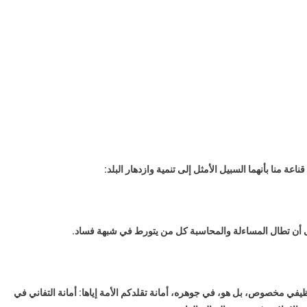
عة منا بأنهما السبيل الأمثل إلى تنمية وازدهار البلد:
 أن تطال المساءلة والمحاسبة كل من يتورط في شبهة فساد.
مخصوص، بل هو، في جوهره، أمانة تقلدكم الأمة إياها: أمانة التفاني في