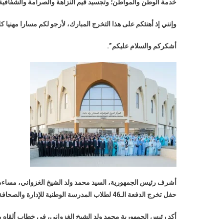
خدمة الوطن والمواطن؛ وتجسيد قيم النزاهة والصرامة والشفافية 
وإنني إذ أهنئكم على هذا التخرج المبارك، لأرجو لكم مسارا مهنيا
أشكركم والسلام عليكم”.
أشرف رئيس الجمهورية، السيد محمد ولد الشيخ الغزواني، مساءىاليو
حفل تخرج الدفعة الـ46 لطلاب المدرسة الوطنية للإدارة والصحافة والقضاء.
أكد رئيس الجمهورية محمد ولد الشيخ الغزواني، في خطاب ألقاه مس