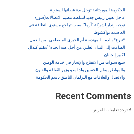
الحكومة الموريتانية تؤجل بدء عطلتها السنوية
عاجل:تعيين رئيس جديد لسلطة تنظيم الاتصالات(صورة
توجيه إنذار لشركة “آرما” بسبب تراجع مستوى النظافة في
العاصمة نواكشوط
*تبرع* بالدم… المهندسة أم الخيري المصطفى : من العمل
الصامت إلى النداء العلني من أجل ‘هبة الحياة” /بقلم كيدال
لكبير إنجبنان
سبع سنوات من الانفتاح والإنجاز في خدمة الوطن
والمواطن بقلم: الحسين ولد امدو وزير الثقافة والفنون
والاتصال والعلاقات مع البرلمان الناطق باسم الحكومة
Recent Comments
لا توجد تعليقات للعرض.