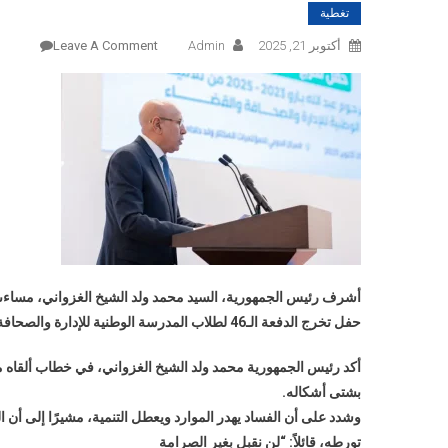
تغطية
On
أكتوبر 21, 2025
Admin
Leave A Comment
الرئيس
الغزوان
يشرف
على
تخرج
دفعة
جديدة
من
“الوطني
للإدارة”
أشرف رئيس الجمهورية، السيد محمد ولد الشيخ الغزواني، مساءىاليو
ويؤكد
حربه
حفل تخرج الدفعة الـ46 لطلاب المدرسة الوطنية للإدارة والصحافة والقضاء.
على
الفساد
أكد رئيس الجمهورية محمد ولد الشيخ الغزواني، في خطاب ألقاه مس
الخطاب
بشتى أشكاله.
وشدد على أن الفساد يهدر الموارد ويعطل التنمية، مشيرًا إلى أن
تورطه، قائلاً: “لن نقبل بغير الصرامة