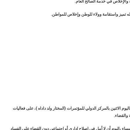
والإخلاص في خدمة الصالح العام.
 كله تميز واستقامة وولاء للوطن وإخلاص للمواطن.
م الاثنين بالمركز الدولي للمؤتمرات (المختار ولد داداه )، على فعاليات
اء ،اليوم أن لا أمل في إصلاح إداري أو اجتماعي دون القضاء على الفساد