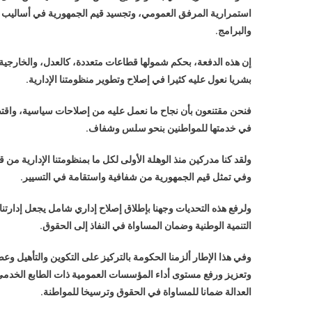
استمرارية المرفق العمومي، وتجسيد قيم الجمهورية في أساليب ال
والبرامج.
إن هذه الدفعة، بحكم شمولها قطاعات متعددة، كالعدل، والخارجية، و
بشريا نعول عليه كثيرا في إصلاح وتطوير منظومتنا الإدارية.
فنحن مقتنعون بأن نجاح ما نعمل عليه من إصلاحات سياسية، واقتصاد
في خدمتها للمواطنين بنحو سلس وشفاف.
ولقد كنا مدركين منذ الوهلة الأولى لكل ما بمنظومتنا الإدارية 
وفي تمثل قيم الجمهورية من شفافية واستقامة في التسيير.
ولرفع هذه التحديات وجهنا بإطلاق إصلاح إداري شامل يجعل إدارتن
التنمية الوطنية وضمان المساواة في النفاذ إلى الحقوق.
وفي هذا الإطار ألزمنا الحكومة بالتركيز على التكوين والتأهيل وع
وتعزيز ورفع مستوى أداء المؤسسات العمومية ذات الطابع الخدمي،
العدالة ضمانا للمساواة في الحقوق وترسيخا للمواطنة.