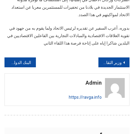
الاستثمار الجديدة في بلادنا من تحفيزات للمستثمرين معربا عن استعداد
الاتحاد لمواكبتهم في هذا الصدد.
بدوره، أعرب السفير عن تقديره لرئيس الاتحاد ولما يقوم به من جهود في
تقوية العلاقات الاقتصادية والمبادلات التجارية بين الفاعلين الاقتصاديين في
البلدين شاكرا إياه على إتاحة فرصة هذا اللقاء الثاني
تصفّح
وزير الثقافة يفتتح ملتقى الشارقة للتكريم الثقافي بموريتانيا ثلاثاء, 2025-06/17
البنك الدولي يستعرض تقريره السنوي حول الوضعية الاقتصادية في بلادنا
المقالات
Admin
https://ravga.info