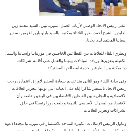
إسبانيا
ببلادنا
ثلاثاء,
التقى رئيس الاتحاد الوطني لأرباب العمل الموريتانيين، السيد محمد زين
2025-
06-
العابدين الشيخ أحمد، ظهر الثلاثاء بمكتبه، بالسيد بابلو باربرا غوميز، سفير
17
إسبانيا المعتمد لدى بلادنا.
وتطرق اللقاء للعلاقات بين القطاعين الخاصين في موريتانيا وإسبانيا والسبل
الكفيلة بتعزيزها وزيادة المبادلات بينهما والعمل على أقامة شراكات
ديناميكية بين الطرفين خدمة لمصالحها المشتركة.
وفي بداية اللقاء وهو الثاني منذ تقديم سعادة السفير لأوراق اعتماده، رحب
رئيس الاتحاد بالسفير شاكرا إياه على العناية التي يوليها لتعزيز العلاقات
الاقتصادية و التجارية بين الفاعلين الاقتصاديين في البلدين خاصة وأن
الاقتصاد هو المحرك الأساسي للتنمية و يلعب دورا رئيسيًا في خلق
الشراكات وتعزيز العلاقات.
وتناول الرئيس الإمكانات الكبيرة المتاحة للاستثمار في موريتانيا مجددا دعوة
الشركات ورجال الأعمال في إسبانيا، إلى استكشاف ما توفره مدونة