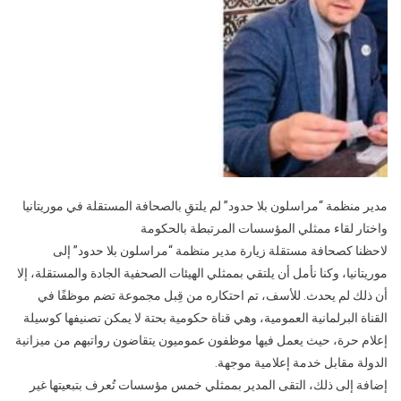
”
بلاحدود
”
لم
يلتق
با
الصحافة
المستقلة
في
موريتانيا
مدير منظمة “مراسلون بلا حدود” لم يلتقِ بالصحافة المستقلة في موريتانيا
واختار لقاء ممثلي المؤسسات المرتبطة بالحكومة
لاحظنا كصحافة مستقلة زيارة مدير منظمة “مراسلون بلا حدود” إلى
موريتانيا، وكنا نأمل أن يلتقي بممثلي الهيئات الصحفية الجادة والمستقلة، إلا
أن ذلك لم يحدث. للأسف، تم احتكاره من قِبل مجموعة تضم موظفًا في
القناة البرلمانية العمومية، وهي قناة حكومية بحتة لا يمكن تصنيفها كوسيلة
إعلام حرة، حيث يعمل فيها موظفون عموميون يتقاضون رواتبهم من ميزانية
الدولة مقابل خدمة إعلامية موجهة.
إضافة إلى ذلك، التقى المدير بممثلي خمس مؤسسات تُعرف بتبعيتها غير