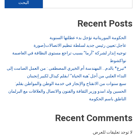
البحث
Recent Posts
الحكومة الموريتانية تؤجل بدء عطلتها السنوية
عاجل:تعيين رئيس جديد لسلطة تنظيم الاتصالات(صورة
توجيه إنذار لشركة “آرما” بسبب تراجع مستوى النظافة في العاصمة
نواكشوط
*تبرع* بالدم… المهندسة أم الخيري المصطفى : من العمل الصامت إلى
النداء العلني من أجل ‘هبة الحياة” /بقلم كيدال لكبير إنجبنان
سبع سنوات من الانفتاح والإنجاز في خدمة الوطن والمواطن بقلم:
الحسين ولد امدو وزير الثقافة والفنون والاتصال والعلاقات مع البرلمان
الناطق باسم الحكومة
Recent Comments
لا توجد تعليقات للعرض.