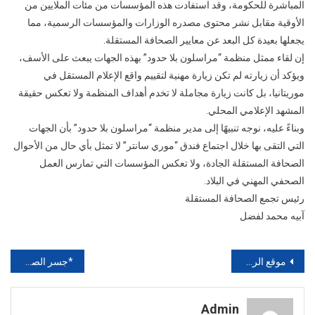
المباشرة للحكومة، وقد استفادت هذه المؤسسات من مئات الملايين من
الأوقية مقابل نشر محتوى مصدره الوزارات والمؤسسات الرسمية، مما
يجعلها بعيدة كل البعد عن معايير الصحافة المستقلة.
إن لقاء ممثل منظمة “مراسلون بلا حدود” بهذه الجهات يبعث على الأسف،
ويؤكد أن زيارته لم تكن زيارة مهنية لتقييم واقع الإعلام المستقل في
موريتانيا، بل كانت زيارة مجاملة لا تخدم أهداف المنظمة ولا تعكس حقيقة
المشهد الإعلامي المحلي.
وبناءً عليه، نوجه تنبيهًا إلى مدير منظمة “مراسلون بلا حدود” بأن الجهات
التي التقى بها خلال اجتماع فندق “موري سانتر” لا تمثل بأي حال من الأحوال
الصحافة المستقلة الجادة، ولا تعكس المؤسسات التي تمارس العمل
الصحفي المهني في البلاد.
رئيس تجمع الصحافة المستقلة
آبيه محمد لفضل
تصفّح
موقع الرفكة / لاسم رئيس الجمهورية، والي لعصابة يقدم التعازي لأسرة فقدت والدتها بسبب حريق في مدينة كيفة
*جسر الصداقة.. حين تتحول نواكشوط من حلم معلق إلى مدينة قابلة للحياة / يعقوب ولد ولد سيدي عبد الله*
المقالات
Admin