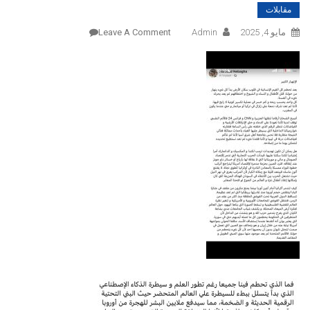
مقابلات
On
مايو 4, 2025
Admin
Leave A Comment
موقع
الرفكة
/
الإنهيار
الكبير
/
بقلم
:
الحقوقي
:
حمود
ولد
النباغ