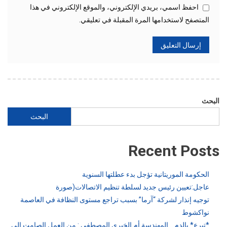
احفظ اسمي، بريدي الإلكتروني، والموقع الإلكتروني في هذا
المتصفح لاستخدامها المرة المقبلة في تعليقي.
البحث
البحث
Recent Posts
الحكومة الموريتانية تؤجل بدء عطلتها السنوية
عاجل:تعيين رئيس جديد لسلطة تنظيم الاتصالات(صورة
توجيه إنذار لشركة “آرما” بسبب تراجع مستوى النظافة في العاصمة
نواكشوط
*تبرع* بالدم… المهندسة أم الخيري المصطفى : من العمل الصامت إلى